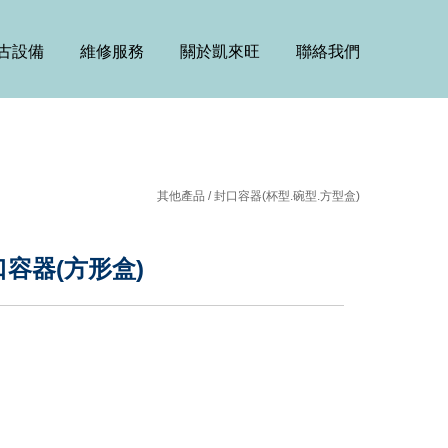
古設備
維修服務
關於凱來旺
聯絡我們
其他產品 /
封口容器(杯型.碗型.方型盒)
口容器(方形盒)